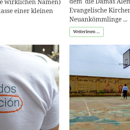
dem die Damas Alem
hre wirklichen Namen)
Evangelische Kirche
lasse einer kleinen
Neuankömmlinge ...
Weiterlesen …