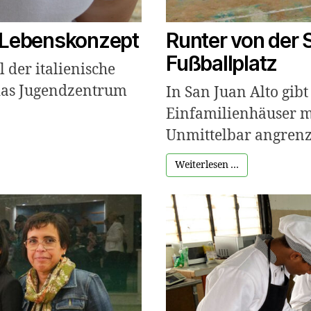
s Lebenskonzept
Runter von der S
Fußballplatz
l der italienische
t das Jugendzentrum
In San Juan Alto gibt
Einfamilienhäuser mi
Unmittelbar angrenze
Weiterlesen …