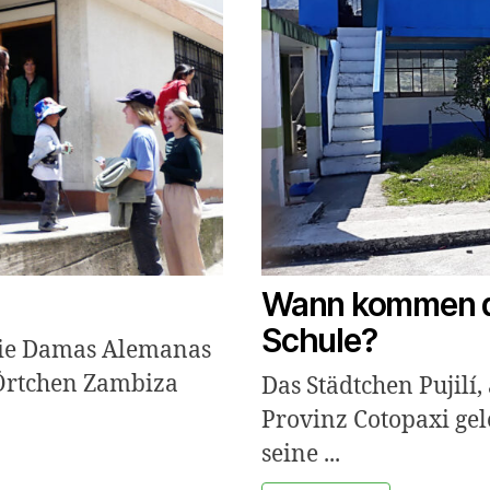
Wann kommen di
Schule?
die Damas Alemanas
 Örtchen Zambiza
Das Städtchen Pujilí,
Provinz Cotopaxi gele
seine ...