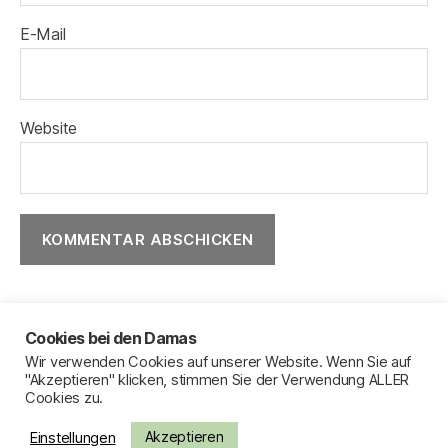
E-Mail
Website
Cookies bei den Damas
Wir verwenden Cookies auf unserer Website. Wenn Sie auf
Impressum
"Akzeptieren" klicken, stimmen Sie der Verwendung ALLER
Cookies zu.
Datenschutzerklärung
Sitemap
Akzeptieren
Einstellungen
Kontakt