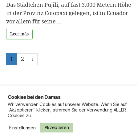
Das Städtchen Pujilí, auf fast 3.000 Metern Höhe
in der Provinz Cotopaxi gelegen, ist in Ecuador
vor allem für seine ...
Leer más
1
2
›
Cookies bei den Damas
Wir verwenden Cookies auf unserer Website. Wenn Sie auf
Pie de imprenta
"Akzeptieren" klicken, stimmen Sie der Verwendung ALLER
Cookies zu.
Política de privacidad
Mapa del sitio
Akzeptieren
Einstellungen
Contacto