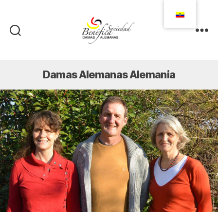
Damas
Alemanas
Ecuador
Damas Alemanas Alemania