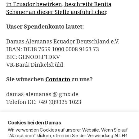
in Ecuador bewirken, beschreibt Benita
Schauer an dieser Stelle ausführlicher
.
Unser Spendenkonto lautet:
Damas Alemanas Ecuador Deutschland e.V.
IBAN: DE18 7659 1000 0008 9163 73
BIC: GENODEF1DKV
VR-Bank Dinkelsbühl
Sie wünschen
Contacto
zu uns?
damas-alemanas @ gmx.de
Telefon DE: +49 (0)9325 1023
Cookies bei den Damas
Wir verwenden Cookies auf unserer Website. Wenn Sie auf
Pie de imprenta
"Akzeptieren" klicken, stimmen Sie der Verwendung ALLER