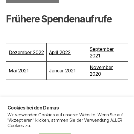
Frühere Spendenaufrufe
September
Dezember 2022
April 2022
2021
November
Mai 2021
Januar 2021
2020
Cookies bei den Damas
Wir verwenden Cookies auf unserer Website. Wenn Sie auf
Pie de imprenta
"Akzeptieren" klicken, stimmen Sie der Verwendung ALLER
Cookies zu.
Política de privacidad
Mapa del sitio