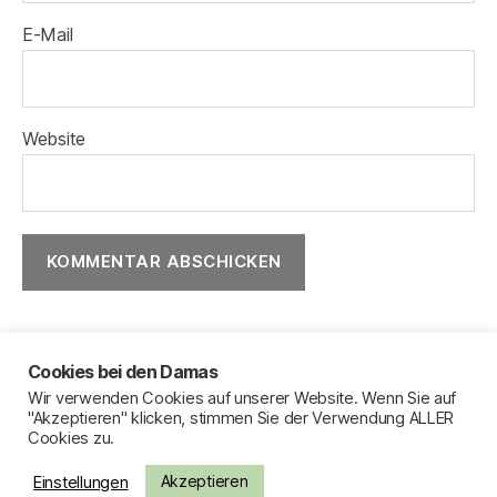
E-Mail
Website
Cookies bei den Damas
Wir verwenden Cookies auf unserer Website. Wenn Sie auf
Impressum
"Akzeptieren" klicken, stimmen Sie der Verwendung ALLER
Cookies zu.
Datenschutzerklärung
Sitemap
Akzeptieren
Einstellungen
Kontakt