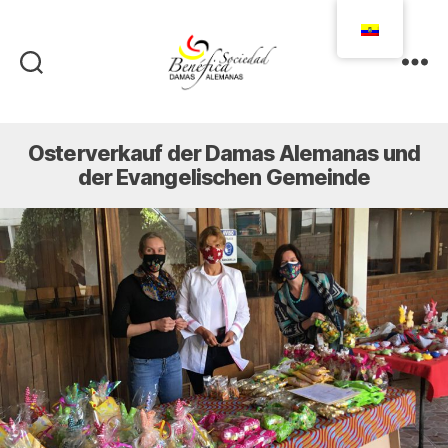
Damas
Alemanas
Ecuador
Osterverkauf der Damas Alemanas und
der Evangelischen Gemeinde