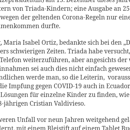
Vizepräsidentin) am 15. Dezember dieses Jahr
ltern von Triada-Kindern; eine Ausgabe an 25
 wegen der geltenden Corona-Regeln nur ein
ammenkommen durfte.
g, Maria Isabel Ortiz, bedankte sich bei den 
ers schwierigen Zeiten. Triada habe versucht
 Telefon weiterzuführen, aber angesichts der
nahmen sei auch dies nicht einfach gewese
dlichen werde man, so die Leiterin, voraussi
 Impfung gegen COVID-19 auch in Ecuador er
 Lösungen für einzelne Kinder zu finden, wi
-jährigen Cristian Valdivieso.
hweren Unfall vor neun Jahren weitgehend gel
lernt, mit einem Bleistift auf einem Tablet 