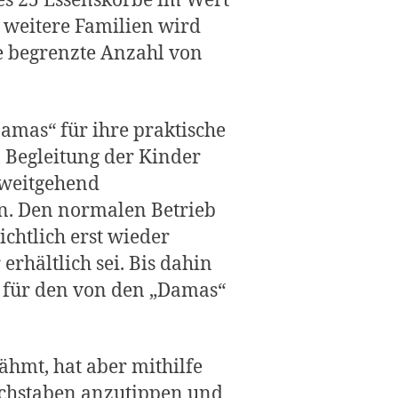
es 25 Essenskörbe im Wert
 weitere Familien wird
e begrenzte Anzahl von
„Damas“ für ihre praktische
, Begleitung der Kinder
 weitgehend
n. Den normalen Betrieb
chtlich erst wieder
hältlich sei. Bis dahin
e für den von den „Damas“
ähmt, hat aber mithilfe
Buchstaben anzutippen und